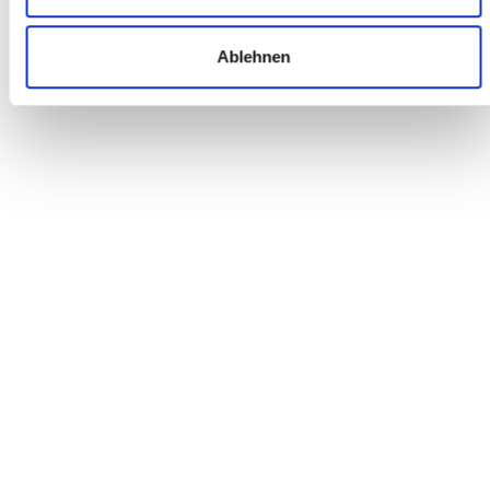
Der Radhändler meines Vertrauens. Schon auf der Website kann
man sich über das Fahrradangebot hervorragend informieren.
Ablehnen
Im Geschäft sind die Fahrräder live in Augenschein zu nehmen.
Dazu gibt es eine wirklich kompetente Beratung. Die Auswahl
fiel mir echt leicht.
Wolfgang P.
ONLINE BESTELLUNG
Es hat alles wunderbar funktioniert. Vielen Dank!
Patrick A.