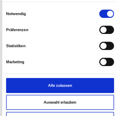
im Rahmen Ihrer Nutzung der Dienste gesammelt haben.
Einwilligungsauswahl
Notwendig
BERATUNG VERKAUF
Präferenzen
Wir haben schon mehrfach unsere Räder bei Rad&Sport gekauft
und wurden immer sehr gut beraten! Nun stand schon der dritte
E-Bike kauf an und wir sind wieder dort fündig geworden. Ein
Statistiken
wirklich breites und gutes Angebot! Der Verkäufer erfragte das
tatsächliche Nutzungsprofil bevor er Empfehlungen abgab. Auch
die unterschiedlichen Preisklassen, Vor- und Nachteile wurden
Marketing
ausgiebig erläutert. Auch der Preis ist immer fair und auch im
online Vergleich absolut konkurrenzfähig - dazu kommen noch
Service (nach 1/2 Jahr bzw. 500km ist der erste Service
kostenlos) und die gute Beratung beim Kauf. Klare Empfehlung
für alle Fahrradsuchenden!
Alle zulassen
Fabian K.
Auswahl erlauben