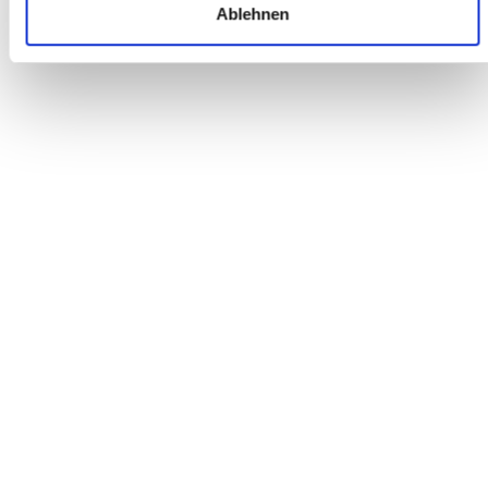
Ablehnen
BERATUNG VERKAUF
Sehr gute Beratung; immer freundlich und hilfsbereit. Bin schon
seit vielen Jahren dort Kunde. Sehr gute Auswahl, hochwertige
Marken und attraktive Preise beim Kauf eines neuen Fahrrads.
Marko N.
ONLINE BESTELLUNG
Es hat alles wunderbar funktioniert. Vielen Dank!
Patrick A.