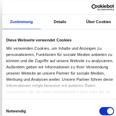
kostenlos) und die gute Beratung beim Kauf. Klare Empfehlung
für alle Fahrradsuchenden!
Zustimmung
Details
Über Cookies
Fabian K.
Diese Webseite verwendet Cookies
Wir verwenden Cookies, um Inhalte und Anzeigen zu
personalisieren, Funktionen für soziale Medien anbieten zu
ONLINE BESTELLUNG
können und die Zugriffe auf unsere Website zu analysieren.
Außerdem geben wir Informationen zu Ihrer Verwendung
Top Kundenservice !!! Habe mir ein Rad bestellt, welches leider
unserer Website an unsere Partner für soziale Medien,
durch einen Transportschaden defekt bei mir ankam.
Reklamation am Telefon mitgeteilt... Wurde ohne Diskussion
Werbung und Analysen weiter. Unsere Partner führen diese
innerhalb einer Woche komplett bearbeitet. Freundlich bis zur
Informationen möglicherweise mit weiteren Daten
Rechnung können fast alle... Kundenservice danach die
zusammen, die Sie ihnen bereitgestellt haben oder die sie
wenigsten... 10 Sterne
im Rahmen Ihrer Nutzung der Dienste gesammelt haben.
Einwilligungsauswahl
Marlon P.
Notwendig