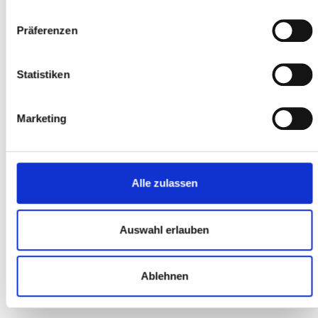
Präferenzen
Statistiken
ONLINE BESTELLUNG
Habe dort ein Rad online bestellt. Das Fahrrad wurde super
Marketing
schnell verschickt und war nach nicht mal drei Werktagen bei
mir. Super Service, netter Verkäufer, top Preise. Ich bin total
zufrieden! Kann ich wirklich nur empfehlen :)
Alle zulassen
Denise
Auswahl erlauben
Ablehnen
BERATUNG VERKAUF
Der Radhändler meines Vertrauens. Schon auf der Website kann