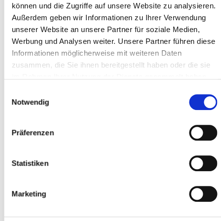
können und die Zugriffe auf unsere Website zu analysieren.
Außerdem geben wir Informationen zu Ihrer Verwendung
unserer Website an unsere Partner für soziale Medien,
Werbung und Analysen weiter. Unsere Partner führen diese
BERATUNG VERKAUF
Informationen möglicherweise mit weiteren Daten
Wir haben schon mehrfach unsere Räder bei Rad&Sport gekauft
zusammen, die Sie ihnen bereitgestellt haben oder die sie
und wurden immer sehr gut beraten! Nun stand schon der dritte
im Rahmen Ihrer Nutzung der Dienste gesammelt haben.
E-Bike kauf an und wir sind wieder dort fündig geworden. Ein
Einwilligungsauswahl
wirklich breites und gutes Angebot! Der Verkäufer erfragte das
Notwendig
tatsächliche Nutzungsprofil bevor er Empfehlungen abgab. Auch
die unterschiedlichen Preisklassen, Vor- und Nachteile wurden
ausgiebig erläutert. Auch der Preis ist immer fair und auch im
online Vergleich absolut konkurrenzfähig - dazu kommen noch
Präferenzen
Service (nach 1/2 Jahr bzw. 500km ist der erste Service
kostenlos) und die gute Beratung beim Kauf. Klare Empfehlung
für alle Fahrradsuchenden!
Statistiken
Fabian K.
Marketing