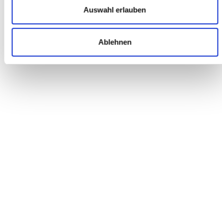
Es hat alles wunderbar funktioniert. Vielen Dank!
Auswahl erlauben
Patrick A.
Ablehnen
BERATUNG VERKAUF
Ich wurde durch Ebay auf diesen Händler aufmerksam. Der
erste Kontakt über Mail versprach Gutes. Somit machte ich
mich auf den Weg zu dem 90km entfernten Meckenheim. Hier
wurde ich vom Chef persönlich bedient. Freundlichkeit,
Kompetenz, Kundenservice, Flexibilität und faire Preise
übertrafen alles, was ich bei anderen Händlern über die Jahre
vermisst habe. Irgendwas fehlte immer ! Hier stimmte einfach
alles ! => Die lange Anfragt hat sich also gelohnt ! <=
Kurt K.