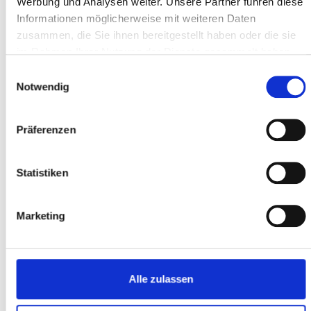
Werbung und Analysen weiter. Unsere Partner führen diese
Informationen möglicherweise mit weiteren Daten
zusammen, die Sie ihnen bereitgestellt haben oder die sie
im Rahmen Ihrer Nutzung der Dienste gesammelt haben.
Einwilligungsauswahl
Notwendig
BERATUNG VERKAUF
Wir sind mit unseren neuen E-Bikes sehr zufrieden - Kalkhoff
Präferenzen
und Gudereit. Sehr guter und persönlicher Kundenservice. Tolle
Beratung. Fazit: Sehr zu empfehlen!
Statistiken
Bernd
Marketing
Alle zulassen
ONLINE BESTELLUNG