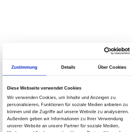
voller Aufbereitung abgeholt. Sind dann mit dem Fahrrad sofort
bis nach Hause gefahren und waren total begeistert. So ein
tolles Fahrgefühl, es hat so ein Spaß gemacht. Wir sind froh und
dankbar diesen tollen Laden mit Wekstadt gefunden zu haben.
Ute K.
Zustimmung
Details
Über Cookies
BERATUNG VERKAUF
Diese Webseite verwendet Cookies
Wer hier nicht kauft, ist selber schuld. Super freundlich und
Wir verwenden Cookies, um Inhalte und Anzeigen zu
immer hilfsbereit und immer bemüht, den zukünftigen Kunden
alle Wünsche zu erfüllen. Ich möchte Online kaufen und obwohl
personalisieren, Funktionen für soziale Medien anbieten zu
wir vertraglich noch nichts vereinbart haben, ist die
können und die Zugriffe auf unsere Website zu analysieren.
Vertrauensbasis auf beiden Seiten sehr hoch...
Außerdem geben wir Informationen zu Ihrer Verwendung
unserer Website an unsere Partner für soziale Medien,
Dieter M.