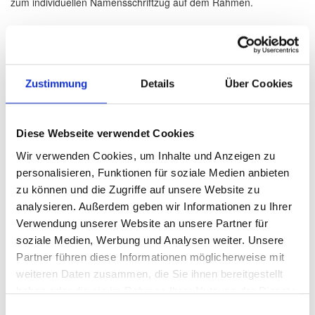
zum individuellen Namensschriftzug auf dem Rahmen.
WIR SIND ZERTIFIZIERT ALS SHIMANO
SERVICE CENTER
Zustimmung
Details
Über Cookies
Diese Webseite verwendet Cookies
HILFE UND INFOS
Wir verwenden Cookies, um Inhalte und Anzeigen zu
AGB`s
personalisieren, Funktionen für soziale Medien anbieten
zu können und die Zugriffe auf unsere Website zu
Datenschutz
analysieren. Außerdem geben wir Informationen zu Ihrer
Versand / Lieferung
Verwendung unserer Website an unsere Partner für
soziale Medien, Werbung und Analysen weiter. Unsere
Impressum
Partner führen diese Informationen möglicherweise mit
Batteriegesetz
weiteren Daten zusammen, die Sie ihnen bereitgestellt
haben oder die sie im Rahmen Ihrer Nutzung der Dienste
Widerrufsrecht
gesammelt haben.
Einwilligungsauswahl