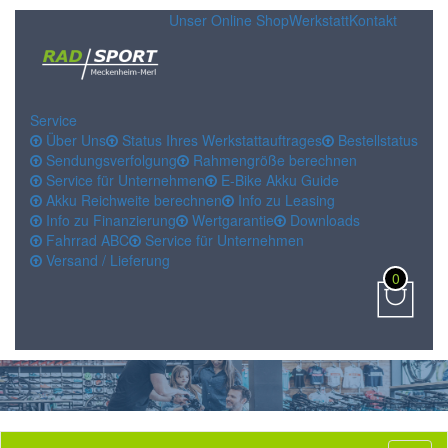
Unser Online Shop
Werkstatt
Kontakt
Service
Über Uns
Status Ihres Werkstattauftrages
Bestellstatus
Sendungsverfolgung
Rahmengröße berechnen
Service für Unternehmen
E-Bike Akku Guide
Akku Reichweite berechnen
Info zu Leasing
Info zu Finanzierung
Wertgarantie
Downloads
Fahrrad ABC
Service für Unternehmen
Versand / Lieferung
0