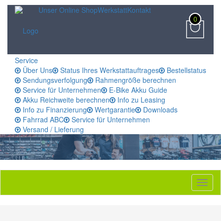
Unser Online Shop
Werkstatt
Kontakt
0
Service
Über Uns
Status Ihres Werkstattauftrages
Bestellstatus
Sendungsverfolgung
Rahmengröße berechnen
Service für Unternehmen
E-Bike Akku Guide
Akku Reichweite berechnen
Info zu Leasing
Info zu Finanzierung
Wertgarantie
Downloads
Fahrrad ABC
Service für Unternehmen
Versand / Lieferung
Toggl
naviga