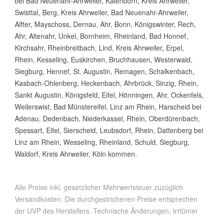
bei Bad Neuenahr-Ahrweiler, Kalenborn, Kreis Ahrweiler,
Swisttal, Berg, Kreis Ahrweiler, Bad Neuenahr-Ahrweiler,
Alfter, Mayschoss, Dernau, Ahr, Bonn, Königswinter, Rech,
Ahr, Altenahr, Unkel, Bornheim, Rheinland, Bad Honnef,
Kirchsahr, Rheinbreitbach, Lind, Kreis Ahrweiler, Erpel,
Rhein, Kesseling, Euskirchen, Bruchhausen, Westerwald,
Siegburg, Hennef, St. Augustin, Remagen, Schalkenbach,
Kasbach-Ohlenberg, Heckenbach, Ahrbrück, Sinzig, Rhein,
Sankt Augustin, Königsfeld, Eifel, Hönningen, Ahr, Ockenfels,
Weilerswist, Bad Münstereifel, Linz am Rhein, Harscheid bei
Adenau, Dedenbach, Niederkassel, Rhein, Oberdürenbach,
Spessart, Eifel, Sierscheid, Leubsdorf, Rhein, Dattenberg bei
Linz am Rhein, Wesseling, Rheinland, Schuld, Siegburg,
Waldorf, Kreis Ahrweiler, Köln kommen.
Alle Preise inkl. gesetzlicher Mehrwertsteuer zuzüglich
Versandkosten. Die durchgestrichenen Preise entsprechen
der UVP des Herstellers. Technische Änderungen, Irrtümer