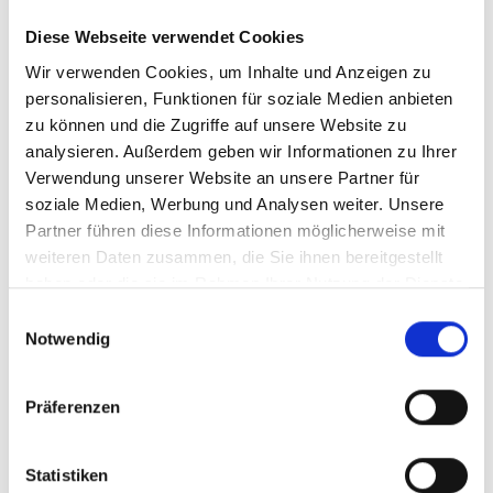
Impressum
Diese Webseite verwendet Cookies
Wir verwenden Cookies, um Inhalte und Anzeigen zu
Batteriegesetz
personalisieren, Funktionen für soziale Medien anbieten
Widerrufsrecht
zu können und die Zugriffe auf unsere Website zu
analysieren. Außerdem geben wir Informationen zu Ihrer
Infos Zu Lieferzeiten
Verwendung unserer Website an unsere Partner für
Akku Guide
soziale Medien, Werbung und Analysen weiter. Unsere
Partner führen diese Informationen möglicherweise mit
Streitschlichtung
weiteren Daten zusammen, die Sie ihnen bereitgestellt
Tauschrausch Bei Rad&Sport
haben oder die sie im Rahmen Ihrer Nutzung der Dienste
gesammelt haben.
Schaden Melden
Einwilligungsauswahl
Notwendig
Unser Fahrrad ABC / FAQ
Präferenzen
SERVICE
Kontakt & Öffnungszeiten
Statistiken