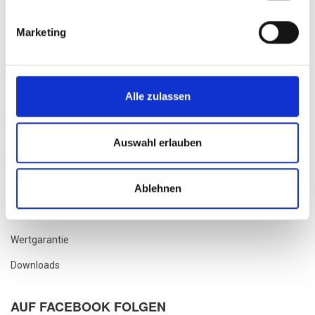
Unsere Fachwerkstatt
Marketing
Werkstatt Termin Vereinbaren
Status Ihres Werkstattauftrages
Rahmengröße Ermitteln
Alle zulassen
Reichweite Des Akkus Berechnen
Service Für Unternehmen
Auswahl erlauben
Sendungsverfolgung
Ablehnen
Fahrrad Finanzierung
Fahrrad Leasing
Wertgarantie
Downloads
AUF FACEBOOK FOLGEN