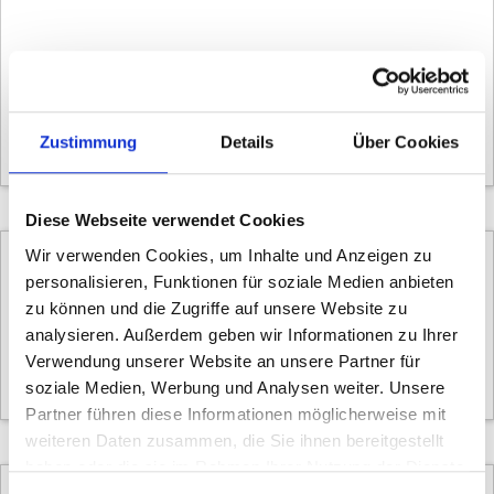
Contoura
FE 10 11Gang Alfine
Zustimmung
Details
Über Cookies
EUR 1999.00
-
2299.00 EUR
Diese Webseite verwendet Cookies
Wir verwenden Cookies, um Inhalte und Anzeigen zu
personalisieren, Funktionen für soziale Medien anbieten
zu können und die Zugriffe auf unsere Website zu
Contoura
analysieren. Außerdem geben wir Informationen zu Ihrer
FE 4
Verwendung unserer Website an unsere Partner für
EUR 1299.00
-
1499.00 EUR
soziale Medien, Werbung und Analysen weiter. Unsere
Partner führen diese Informationen möglicherweise mit
weiteren Daten zusammen, die Sie ihnen bereitgestellt
haben oder die sie im Rahmen Ihrer Nutzung der Dienste
gesammelt haben.