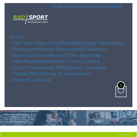
Unser Online Shop
Werkstatt
Kontakt
Service
Über Uns
Status Ihres Werkstattauftrages
Bestellstatus
Sendungsverfolgung
Rahmengröße berechnen
Service für Unternehmen
E-Bike Akku Guide
Akku Reichweite berechnen
Info zu Leasing
Info zu Finanzierung
Wertgarantie
Downloads
Fahrrad ABC
Service für Unternehmen
Versand / Lieferung
0