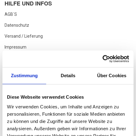
HILFE UND INFOS
AGB`s
Datenschutz
Versand / Lieferung
Impressum
Batteriegesetz
Widerrufsrecht
Zustimmung
Details
Über Cookies
Infos Zu Lieferzeiten
Akku Guide
Diese Webseite verwendet Cookies
Streitschlichtung
Wir verwenden Cookies, um Inhalte und Anzeigen zu
Tauschrausch Bei Rad&Sport
personalisieren, Funktionen für soziale Medien anbieten
zu können und die Zugriffe auf unsere Website zu
Schaden Melden
analysieren. Außerdem geben wir Informationen zu Ihrer
Unser Fahrrad ABC / FAQ
Verwendung unserer Website an unsere Partner für