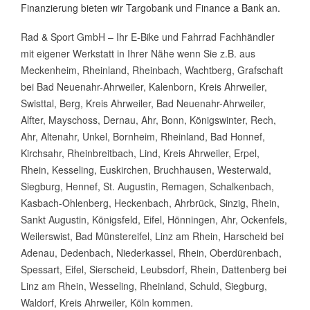
Finanzierung bieten wir Targobank und Finance a Bank an.
Rad & Sport GmbH – Ihr E-Bike und Fahrrad Fachhändler
mit eigener Werkstatt in Ihrer Nähe wenn Sie z.B. aus
Meckenheim, Rheinland, Rheinbach, Wachtberg, Grafschaft
bei Bad Neuenahr-Ahrweiler, Kalenborn, Kreis Ahrweiler,
Swisttal, Berg, Kreis Ahrweiler, Bad Neuenahr-Ahrweiler,
Alfter, Mayschoss, Dernau, Ahr, Bonn, Königswinter, Rech,
Ahr, Altenahr, Unkel, Bornheim, Rheinland, Bad Honnef,
Kirchsahr, Rheinbreitbach, Lind, Kreis Ahrweiler, Erpel,
Rhein, Kesseling, Euskirchen, Bruchhausen, Westerwald,
Siegburg, Hennef, St. Augustin, Remagen, Schalkenbach,
Kasbach-Ohlenberg, Heckenbach, Ahrbrück, Sinzig, Rhein,
Sankt Augustin, Königsfeld, Eifel, Hönningen, Ahr, Ockenfels,
Weilerswist, Bad Münstereifel, Linz am Rhein, Harscheid bei
Adenau, Dedenbach, Niederkassel, Rhein, Oberdürenbach,
Spessart, Eifel, Sierscheid, Leubsdorf, Rhein, Dattenberg bei
Linz am Rhein, Wesseling, Rheinland, Schuld, Siegburg,
Waldorf, Kreis Ahrweiler, Köln kommen.