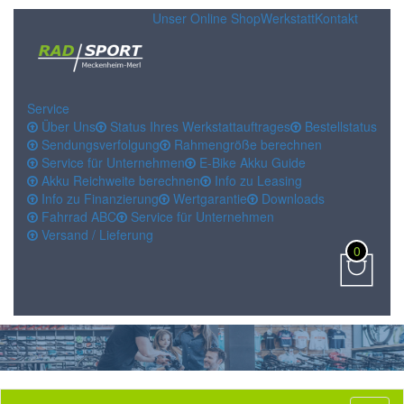
Unser Online Shop
Werkstatt
Kontakt
Service
Über Uns
Status Ihres Werkstattauftrages
Bestellstatus
Sendungsverfolgung
Rahmengröße berechnen
Service für Unternehmen
E-Bike Akku Guide
Akku Reichweite berechnen
Info zu Leasing
Info zu Finanzierung
Wertgarantie
Downloads
Fahrrad ABC
Service für Unternehmen
Versand / Lieferung
0